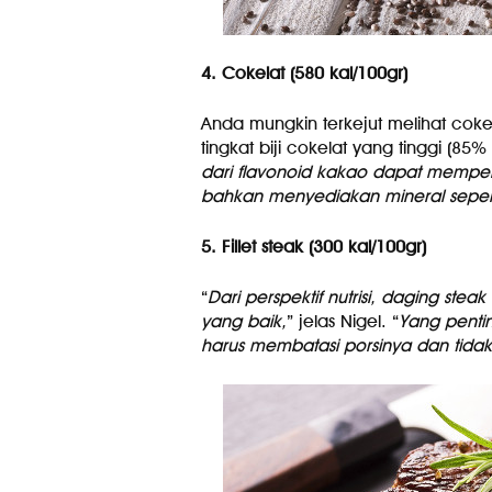
4. Cokelat (580 kal/100gr)
Anda mungkin terkejut melihat coke
tingkat biji cokelat yang tinggi (85%
dari flavonoid kakao dapat memper
bahkan menyediakan mineral seperti
5. Fillet steak (300 kal/100gr)
“
Dari perspektif nutrisi, daging stea
yang baik,
” jelas Nigel. “
Yang pentin
harus membatasi porsinya dan tidak