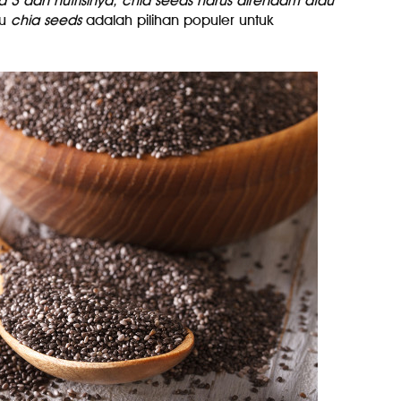
3 dan nutrisinya, chia seeds harus direndam atau
tu
chia seeds
adalah pilihan populer untuk