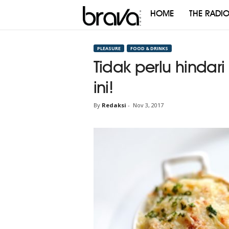
HOME
THE RADI
Brava
Radio
PLEASURE
FOOD & DRINKS
Tidak perlu hindar
ini!
By
Redaksi
-
Nov 3, 2017