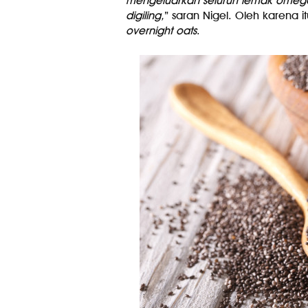
mengeluarkan seluruh lemak omega 
digiling,
” saran Nigel. Oleh karena i
overnight oats
.