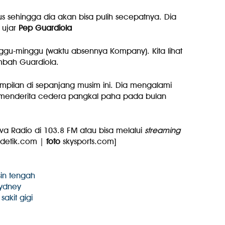
sehingga dia akan bisa pulih secepatnya. Dia
 ujar
Pep Guardiola
ggu-minggu (waktu absennya Kompany). Kita lihat
mbah Guardiola.
ilan di sepanjang musim ini. Dia mengalami
 menderita cedera pangkal paha pada bulan
va Radio di 103.8 FM atau bisa melalui
streaming
detik.com |
foto
skysports.com]
in tengah
Sydney
akit gigi