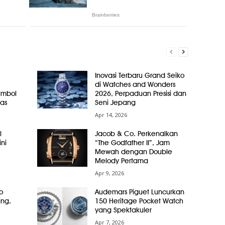
Inovasi Terbaru Grand Seiko
di Watches and Wonders
Simbol
2026, Perpaduan Presisi dan
as
Seni Jepang
Apr 14, 2026
l
Jacob & Co. Perkenalkan
ni
“The Godfather II”, Jam
Mewah dengan Double
Melody Pertama
Apr 9, 2026
o
Audemars Piguet Luncurkan
ing,
150 Heritage Pocket Watch
yang Spektakuler
Apr 7, 2026