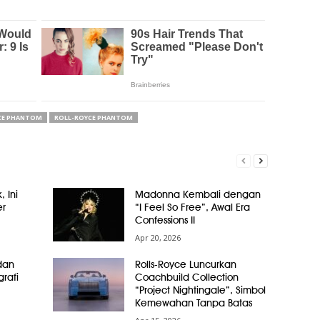
CE PHANTOM
ROLL-ROYCE PHANTOM
, Ini
Madonna Kembali dengan
er
“I Feel So Free”, Awal Era
Confessions II
Apr 20, 2026
dan
Rolls-Royce Luncurkan
grafi
Coachbuild Collection
“Project Nightingale”, Simbol
Kemewahan Tanpa Batas