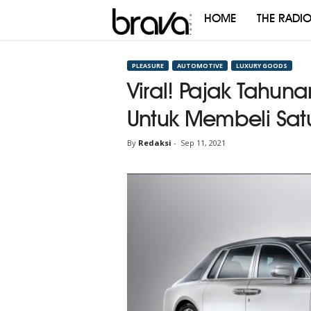
HOME
THE RADI
Brava
Radio
PLEASURE
AUTOMOTIVE
LUXURY GOODS
Viral! Pajak Tahun
Untuk Membeli Sat
By
Redaksi
-
Sep 11, 2021