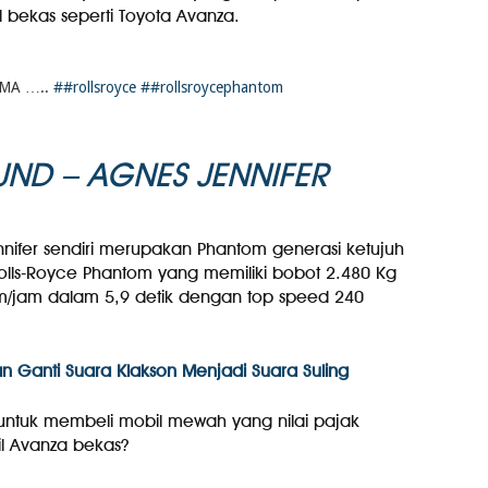
l bekas seperti Toyota Avanza.
CUMA …..
##rollsroyce
##rollsroycephantom
ND – AGNES JENNIFER
nnifer sendiri merupakan Phantom generasi ketujuh
olls-Royce Phantom yang memiliki bobot 2.480 Kg
 Km/jam dalam 5,9 detik dengan top speed 240
Akan Ganti Suara Klakson Menjadi Suara Suling
 untuk membeli mobil mewah yang nilai pajak
l Avanza bekas?