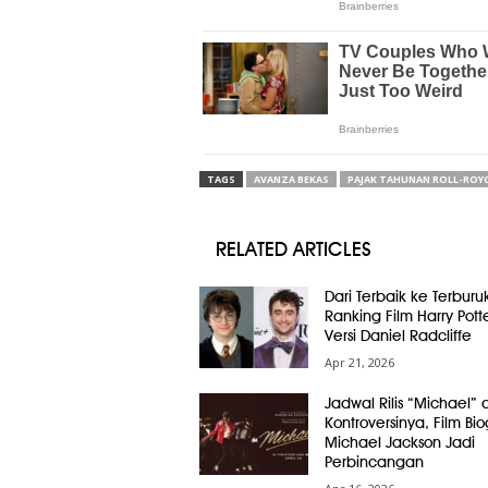
TAGS
AVANZA BEKAS
PAJAK TAHUNAN ROLL-ROY
RELATED ARTICLES
Dari Terbaik ke Terburuk
Ranking Film Harry Pott
Versi Daniel Radcliffe
Apr 21, 2026
Jadwal Rilis “Michael” 
Kontroversinya, Film Bio
Michael Jackson Jadi
Perbincangan