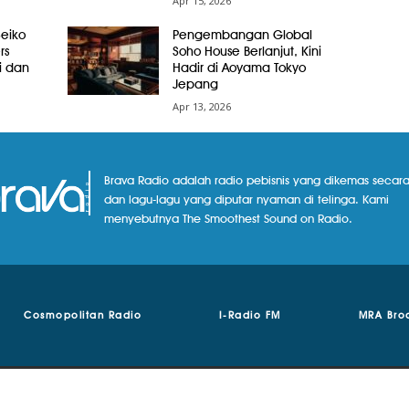
Apr 15, 2026
Seiko
Pengembangan Global
rs
Soho House Berlanjut, Kini
i dan
Hadir di Aoyama Tokyo
Jepang
Apr 13, 2026
Brava Radio adalah radio pebisnis yang dikemas secara
dan lagu-lagu yang diputar nyaman di telinga. Kami
menyebutnya The Smoothest Sound on Radio.
Cosmopolitan Radio
I-Radio FM
MRA Bro
© Copyright 2018 - 2024 | Brava Radio | MRA Media