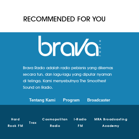
RECOMMENDED FOR YOU
Brava Radio adalah radio pebisnis yang dikemas
secara fun, dan lagu-lagu yang diputar nyaman
di telinga. Kami menyebutnya The Smoothest
Sound on Radio.
Tentang Kami
Program
Broadcaster
Hard
Cosmopolitan
I-Radio
MRA Broadcasting
Trax
Rock FM
Radio
FM
Academy