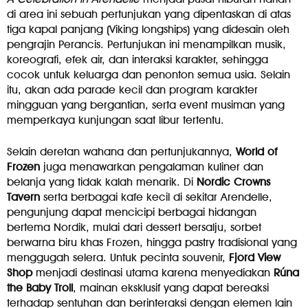
di area ini sebuah pertunjukan yang dipentaskan di atas
tiga kapal panjang (Viking longships) yang didesain oleh
pengrajin Perancis. Pertunjukan ini menampilkan musik,
koreografi, efek air, dan interaksi karakter, sehingga
cocok untuk keluarga dan penonton semua usia. Selain
itu, akan ada parade kecil dan program karakter
mingguan yang bergantian, serta event musiman yang
memperkaya kunjungan saat libur tertentu.
Selain deretan wahana dan pertunjukannya,
World of
Frozen
juga menawarkan pengalaman kuliner dan
belanja yang tidak kalah menarik. Di
Nordic Crowns
Tavern
serta berbagai kafe kecil di sekitar Arendelle,
pengunjung dapat mencicipi berbagai hidangan
bertema Nordik, mulai dari dessert bersalju, sorbet
berwarna biru khas Frozen, hingga pastry tradisional yang
menggugah selera. Untuk pecinta souvenir,
Fjord View
Shop
menjadi destinasi utama karena menyediakan
Rúna
the Baby Troll
, mainan eksklusif yang dapat bereaksi
terhadap sentuhan dan berinteraksi dengan elemen lain