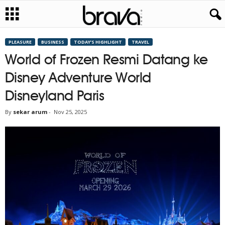
PLEASURE
BUSINESS
TODAY’S HIGHLIGHT
TRAVEL
World of Frozen Resmi Datang ke
Disney Adventure World
Disneyland Paris
By
sekar arum
-
Nov 25, 2025