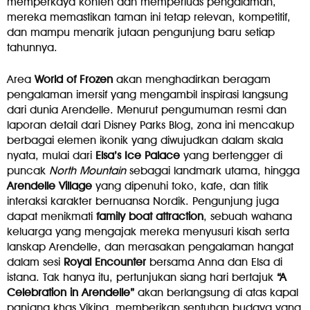
memperkaya konten dan memperluas pengalaman,
mereka memastikan taman ini tetap relevan, kompetitif,
dan mampu menarik jutaan pengunjung baru setiap
tahunnya.
Area
World of Frozen
akan menghadirkan beragam
pengalaman imersif yang mengambil inspirasi langsung
dari dunia Arendelle. Menurut pengumuman resmi dan
laporan detail dari Disney Parks Blog, zona ini mencakup
berbagai elemen ikonik yang diwujudkan dalam skala
nyata, mulai dari
Elsa’s Ice Palace
yang bertengger di
puncak
North Mountain
sebagai landmark utama, hingga
Arendelle Village
yang dipenuhi toko, kafe, dan titik
interaksi karakter bernuansa Nordik. Pengunjung juga
dapat menikmati
family boat attraction
, sebuah wahana
keluarga yang mengajak mereka menyusuri kisah serta
lanskap Arendelle, dan merasakan pengalaman hangat
dalam sesi
Royal Encounter
bersama Anna dan Elsa di
istana. Tak hanya itu, pertunjukan siang hari bertajuk
“A
Celebration in Arendelle”
akan berlangsung di atas kapal
panjang khas Viking, memberikan sentuhan budaya yang