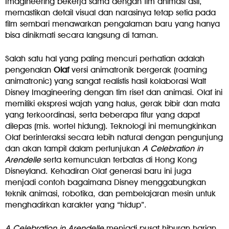
Imagineering bekerja sama dengan tim animasi asli,
memastikan detail visual dan narasinya tetap setia pada
film sembari menawarkan pengalaman baru yang hanya
bisa dinikmati secara langsung di taman.
Salah satu hal yang paling mencuri perhatian adalah
pengenalan
Olaf
versi animatronik bergerak (roaming
animatronic) yang sangat realistis hasil kolaborasi Walt
Disney Imagineering dengan tim riset dan animasi. Olaf ini
memiliki ekspresi wajah yang halus, gerak bibir dan mata
yang terkoordinasi, serta beberapa fitur yang dapat
dilepas (mis. wortel hidung). Teknologi ini memungkinkan
Olaf berinteraksi secara lebih natural dengan pengunjung
dan akan tampil dalam pertunjukan
A Celebration in
Arendelle
serta kemunculan terbatas di Hong Kong
Disneyland. Kehadiran Olaf generasi baru ini juga
menjadi contoh bagaimana Disney menggabungkan
teknik animasi, robotika, dan pembelajaran mesin untuk
menghadirkan karakter yang “hidup”.
A Celebration in Arendelle
menjadi pusat hiburan harian