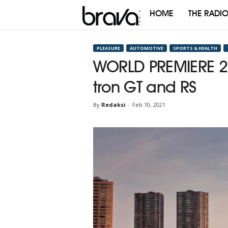
HOME
THE RADI
Brava
Radio
PLEASURE
AUTOMOTIVE
SPORTS & HEALTH
WORLD PREMIERE 20
tron GT and RS
By
Redaksi
-
Feb 10, 2021