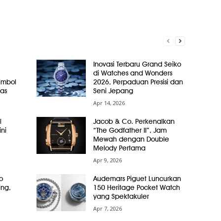
Inovasi Terbaru Grand Seiko
di Watches and Wonders
Simbol
2026, Perpaduan Presisi dan
as
Seni Jepang
Apr 14, 2026
l
Jacob & Co. Perkenalkan
ni
“The Godfather II”, Jam
Mewah dengan Double
Melody Pertama
Apr 9, 2026
o
Audemars Piguet Luncurkan
ing,
150 Heritage Pocket Watch
yang Spektakuler
Apr 7, 2026