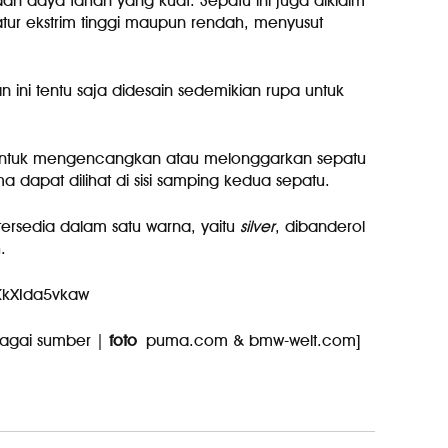
an daya tahan yang kuat. Sepatu ini juga diklaim
ur ekstrim tinggi maupun rendah, menyusut
ini tentu saja didesain sedemikian rupa untuk
an untuk mengencangkan atau melonggarkan sepatu
a dapat dilihat di sisi samping kedua sepatu.
tersedia dalam satu warna, yaitu
silver
, dibanderol
.
KkXIda5vkaw
agai sumber |
foto
puma.com & bmw-welt.com]