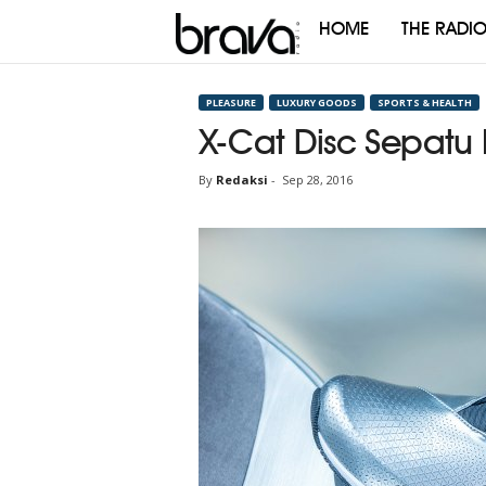
HOME
THE RADI
Brava
Radio
PLEASURE
LUXURY GOODS
SPORTS & HEALTH
X-Cat Disc Sepatu
By
Redaksi
-
Sep 28, 2016