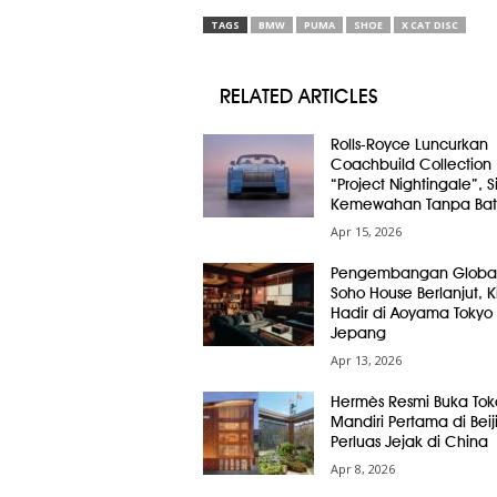
TAGS
BMW
PUMA
SHOE
X CAT DISC
RELATED ARTICLES
Rolls-Royce Luncurkan
Coachbuild Collection
“Project Nightingale”, 
Kemewahan Tanpa Bat
Apr 15, 2026
Pengembangan Globa
Soho House Berlanjut, Ki
Hadir di Aoyama Tokyo
Jepang
Apr 13, 2026
Hermès Resmi Buka Tok
Mandiri Pertama di Beij
Perluas Jejak di China
Apr 8, 2026