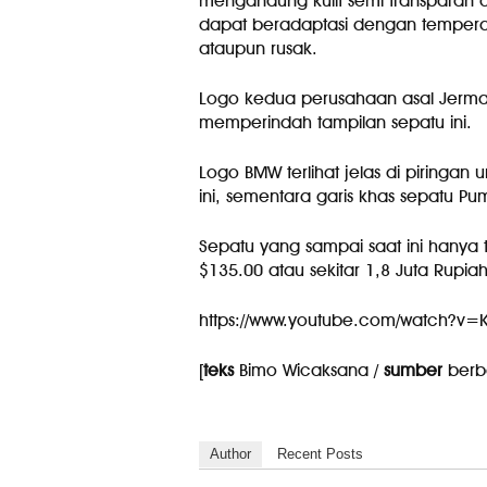
mengandung kulit semi transparan d
dapat beradaptasi dengan temperat
ataupun rusak.
Logo kedua perusahaan asal Jerman 
memperindah tampilan sepatu ini.
Logo BMW terlihat jelas di piring
ini, sementara garis khas sepatu Pum
Sepatu yang sampai saat ini hanya 
$135.00 atau sekitar 1,8 Juta Rupiah
https://www.youtube.com/watch?v=
[
teks
Bimo Wicaksana /
sumber
berb
Author
Recent Posts