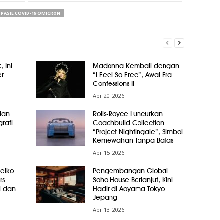
PASIE COVID-19 OMICRON
, Ini
Madonna Kembali dengan
er
“I Feel So Free”, Awal Era
Confessions II
Apr 20, 2026
dan
Rolls-Royce Luncurkan
grafi
Coachbuild Collection
“Project Nightingale”, Simbol
Kemewahan Tanpa Batas
Apr 15, 2026
Seiko
Pengembangan Global
rs
Soho House Berlanjut, Kini
i dan
Hadir di Aoyama Tokyo
Jepang
Apr 13, 2026