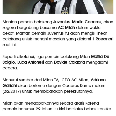
Mantan pemain belakang
Juventus
,
Martin
Caceres
, akan
segera bergabung bersama
AC
Milan
dalam waktu
dekat. Mantan pemain Juventus itu akan mengisi linear
belakang untuk mengisi masalah yang dialami
I
Rossoneri
saat ini.
Seperti diketahui, tiga pemain belakang Milan
Mattia
De
Sciglio
,
Luca
Antonelli
dan
Davide
Calabria
mengalami
cedera.
Menurut sumber dari Milan TV
,
CEO AC Milan,
Adriano
Galliani
akan bertemu dengan Caceres Kamis malam
(2/2/2017) untuk membicarakan perekrutannya.
Milan akan mendapatkannya secara gratis karena
pemain berumur 29 tahun itu kini berstatus bebas transfer.