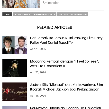
TAGS
ASIAN GAMES
ASIAN GAMES 2023
BADMINTON INDONESIA
RELATED ARTICLES
Dari Terbaik ke Terburuk, Ini Ranking Film Harry
Potter Versi Daniel Radcliffe
Apr 21, 2026
Madonna Kembali dengan “I Feel So Free”,
Awal Era Confessions II
Apr 20, 2026
Jadwal Rilis “Michael” dan Kontroversinya, Film
Biografi Michael Jackson Jadi Perbincangan
Apr 16, 2026
Rolls-Royce Luncurkan Coachbuild Collection