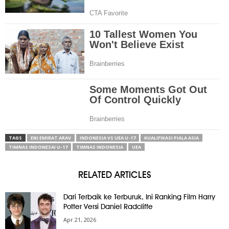
TAGS
ENI EMIRAT ARAV
INDONESIA VS UEA U-17
KUALIFIKASI PIALA ASIA
TIMNAS INDONESAI U-17
TIMNAS INDONESIA
UEA
RELATED ARTICLES
Dari Terbaik ke Terburuk, Ini Ranking Film Harry
Potter Versi Daniel Radcliffe
Apr 21, 2026