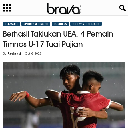
PLEASURE
SPORTS & HEALTH
BUSINESS
TODAY’S HIGHLIGHT
Berhasil Taklukan UEA, 4 Pemain
Timnas U-17 Tuai Pujian
By
Redaksi
-
Oct 6, 2022