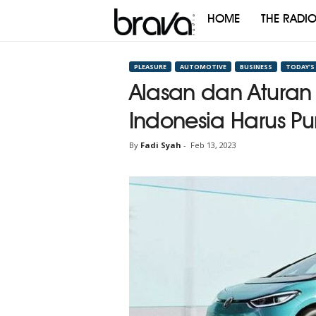
HOME
THE RADI
Brava
Radio
PLEASURE
AUTOMOTIVE
BUSINESS
TODAY’S
Alasan dan Aturan 
Indonesia Harus Pu
By
Fadi Syah
-
Feb 13, 2023