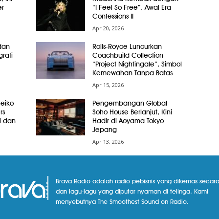
er
“I Feel So Free”, Awal Era
Confessions II
Apr 20, 2026
dan
Rolls-Royce Luncurkan
grafi
Coachbuild Collection
“Project Nightingale”, Simbol
Kemewahan Tanpa Batas
Apr 15, 2026
Seiko
Pengembangan Global
rs
Soho House Berlanjut, Kini
i dan
Hadir di Aoyama Tokyo
Jepang
Apr 13, 2026
Brava Radio adalah radio pebisnis yang dikemas secara
dan lagu-lagu yang diputar nyaman di telinga. Kami
menyebutnya The Smoothest Sound on Radio.