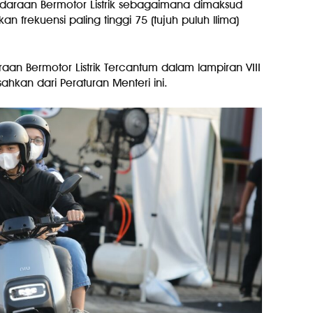
ndaraan Bermotor Listrik sebagaimana dimaksud
n frekuensi paling tinggi 75 (tujuh puluh llima)
aan Bermotor Listrik Tercantum dalam lampiran VIII
hkan dari Peraturan Menteri ini.