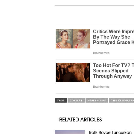
TAGS
COKELAT
HEALTH TIPS
TIPS KESEHATA
RELATED ARTICLES
Rolls-Royce Luncurkan