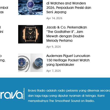
di Watches and Wonders
Simbol
2026, Perpaduan Presisi dan
as
Seni Jepang
Apr 14, 2026
l
Jacob & Co. Perkenalkan
ni
“The Godfather II”, Jam
Mewah dengan Double
Melody Pertama
Apr 9, 2026
o
Audemars Piguet Luncurkan
ing,
150 Heritage Pocket Watch
yang Spektakuler
Apr 7, 2026
Brava Radio adalah radio pebisnis yang dikemas secara
dan lagu-lagu yang diputar nyaman di telinga. Kami
menyebutnya The Smoothest Sound on Radio.