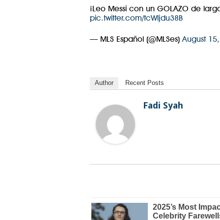
¡Leo Messi con un GOLAZO de larga
pic.twitter.com/tcWljdu38B
— MLS Español (@MLSes)
August 15
Author
Recent Posts
Fadi Syah