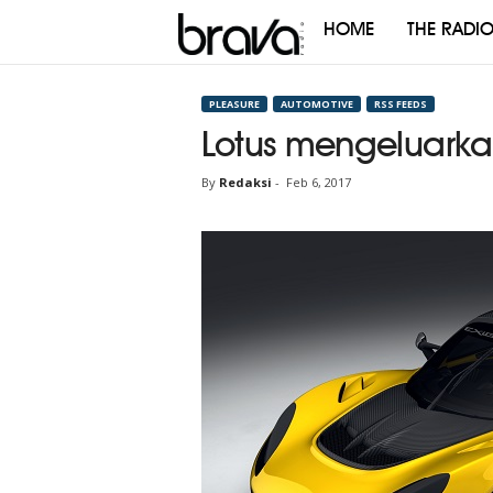
HOME
THE RADI
Brava
Radio
PLEASURE
AUTOMOTIVE
RSS FEEDS
Lotus mengeluarka
By
Redaksi
-
Feb 6, 2017