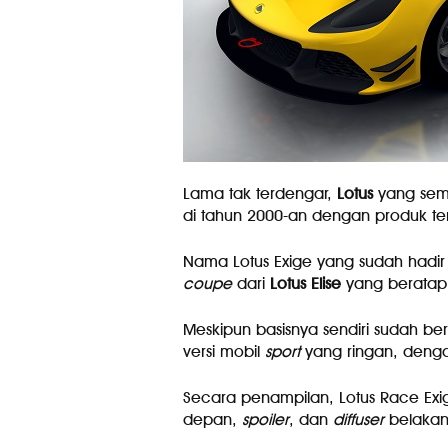
Lama tak terdengar,
Lotus
yang semp
di tahun 2000-an dengan produk t
Nama Lotus Exige yang sudah hadir
coupe
dari
Lotus
Elise
yang beratap 
Meskipun basisnya sendiri sudah be
versi mobil
sport
yang ringan, den
Secara penampilan, Lotus Race Exi
depan,
spoiler
, dan
diffuser
belakan