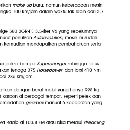
erikan
make up
baru, namun keberadaan mesin
angka 100 km/jam dalam waktu tak lebih dari 3,7
xige 380 2GR-FE 3.5-liter V6 yang sebelumnya
nurut penulisan
Autoevolution
,
mesin ini sudah
n kemudian mendapatkan pembaharuan serta
duksi paksa berupa
Supercharger
sehingga Lotus
rkan tenaga 375
Horsepower
dan torsi 410 Nm
ai 286 km/jam.
atikan dengan berat mobil yang hanya 998 kg
 karbon di berbagai tempat, seperti pelek dan
 pemindahan
gearbox
manual 6 kecepatan yang
va Radio di 103.8 FM atau bisa melalui
streaming