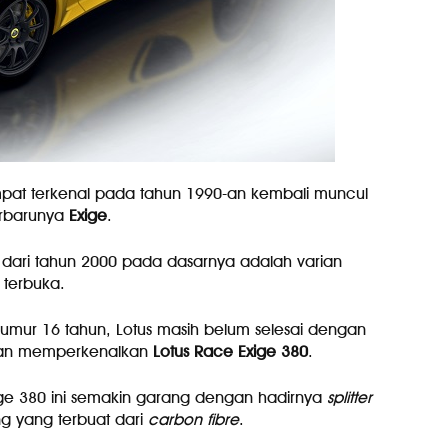
at terkenal pada tahun 1990-an kembali muncul
erbarunya
Exige
.
 dari tahun 2000 pada dasarnya adalah varian
terbuka.
rumur 16 tahun, Lotus masih belum selesai dengan
gan memperkenalkan
Lotus
Race
Exige
380
.
ge 380 ini semakin garang dengan hadirnya
splitter
g yang terbuat dari
carbon fibre
.