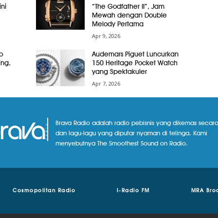
ni
“The Godfather II”, Jam
Mewah dengan Double
Melody Pertama
Apr 9, 2026
o
Audemars Piguet Luncurkan
ing,
150 Heritage Pocket Watch
yang Spektakuler
Apr 7, 2026
Brava Radio adalah radio pebisnis yang dikemas secara
dan lagu-lagu yang diputar nyaman di telinga. Kami
menyebutnya The Smoothest Sound on Radio.
Cosmopolitan Radio
I-Radio FM
MRA Bro