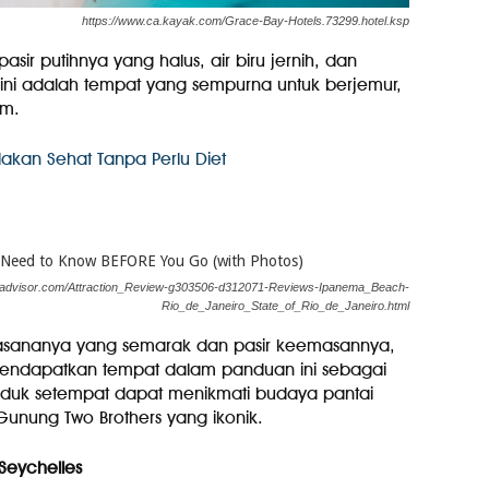
https://www.ca.kayak.com/Grace-Bay-Hotels.73299.hotel.ksp
ir putihnya yang halus, air biru jernih, dan
 ini adalah tempat yang sempurna untuk berjemur,
am.
Makan Sehat Tanpa Perlu Diet
ipadvisor.com/Attraction_Review-g303506-d312071-Reviews-Ipanema_Beach-
Rio_de_Janeiro_State_of_Rio_de_Janeiro.html
suasananya yang semarak dan pasir keemasannya,
mendapatkan tempat dalam panduan ini sebagai
uduk setempat dapat menikmati budaya pantai
ung Two Brothers yang ikonik.
Seychelles