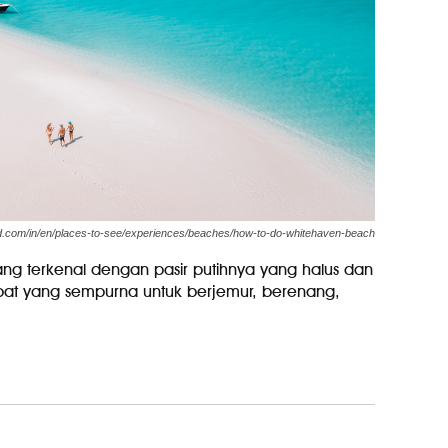
d.com/in/en/places-to-see/experiences/beaches/how-to-do-whitehaven-beach
ng terkenal dengan pasir putihnya yang halus dan
tempat yang sempurna untuk berjemur, berenang,