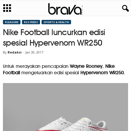
PLEASURE
RSS FEEDS
SPORTS & HEALTH
Nike Football luncurkan edisi
spesial Hypervenom WR250
By
Redaksi
-
Jan 30, 2017
Untuk merayakan pencapaian
Wayne Rooney
,
Nike
Football
mengeluarkan edisi spesial
Hypervenom WR250
.