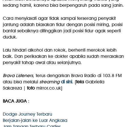
sedang hamil, karena bisa berpengaruh pada sang janin.
Cara menyiasati agar tidak sampai terserang penyakit
jantung adalah biasakan tidur dengan posisi miring, posisi
bantal sebaiknya ditinggikan jadi posisi tidur agak seperti
duduk.
Lalu hindari alkohol dan rokok, berhenti merokok lebih
baik. Dan periksakan ke dokter apabila sudah merasakan
penyakit tahap awal atau selanjutnya.
Brava Listeners
, terus dengarkan Brava Radio di 103.8 FM
atau bisa melalui
streaming
di sini
. [
teks
Gabriella
Sakareza |
foto
mirror.co.uk]
BACA JUGA
:
Dodge Journey Terbaru
Berjalan-jalan ke Luar Angkasa
Jam Tangan Terbaru Cartier