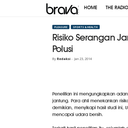
HOME
THE RADI
Brava
Radio
PLEASURE
SPORTS & HEALTH
Risiko Serangan J
Polusi
By
Redaksi
-
Jan 23, 2014
Penelitian ini mengungkapkan adany
jantung. Para ahli menekankan risiko
demikian, menyikapi hasil studi ini
mencapai udara bersih.