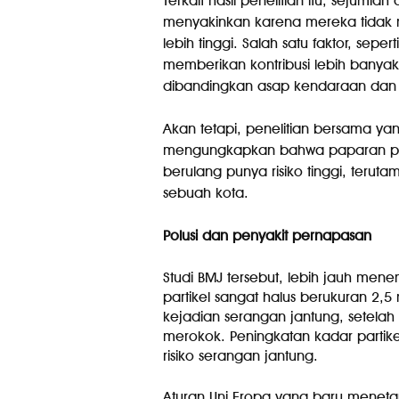
Terkait hasil penelitian itu, sejuml
menyakinkan karena mereka tidak 
lebih tinggi. Salah satu faktor, sepe
memberikan kontribusi lebih banyak
dibandingkan asap kendaraan dan i
Akan tetapi, penelitian bersama yang 
mengungkapkan bahwa paparan pe
berulang punya risiko tinggi, teruta
sebuah kota.
Polusi dan penyakit pernapasan
Studi BMJ tersebut, lebih jauh me
partikel sangat halus berukuran 2,
kejadian serangan jantung, setelah d
merokok. Peningkatan kadar partike
risiko serangan jantung.
Aturan Uni Eropa yang baru menetapk