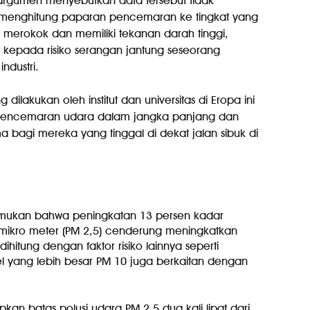
ah argumen menyebutkan data tersebut tidak
menghitung paparan pencemaran ke tingkat yang
rti merokok dan memiliki tekanan darah tinggi,
 kepada risiko serangan jantung seseorang
ndustri.
dilakukan oleh institut dan universitas di Eropa ini
ncemaran udara dalam jangka panjang dan
ma bagi mereka yang tinggal di dekat jalan sibuk di
nemukan bahwa peningkatan 13 persen kadar
5 mikro meter (PM 2,5) cenderung meningkatkan
ihitung dengan faktor risiko lainnya seperti
l yang lebih besar PM 10 juga berkaitan dengan
an batas polusi udara PM 2,5 dua kali lipat dari