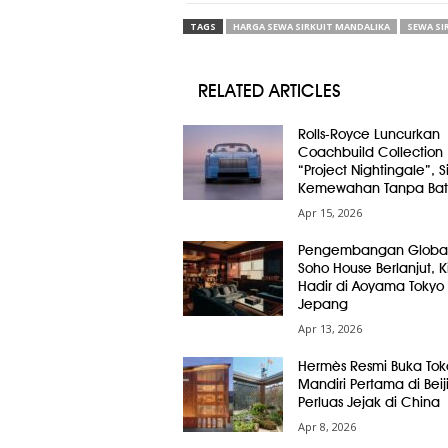
TAGS
HARGA SEWA SIRKUIT MANDALIKA
SEWA SI
RELATED ARTICLES
Rolls-Royce Luncurkan
Coachbuild Collection
“Project Nightingale”, 
Kemewahan Tanpa Bat
Apr 15, 2026
Pengembangan Globa
Soho House Berlanjut, Ki
Hadir di Aoyama Tokyo
Jepang
Apr 13, 2026
Hermès Resmi Buka Tok
Mandiri Pertama di Beij
Perluas Jejak di China
Apr 8, 2026