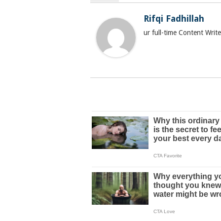
Rifqi Fadhillah
ur full-time Content Wri