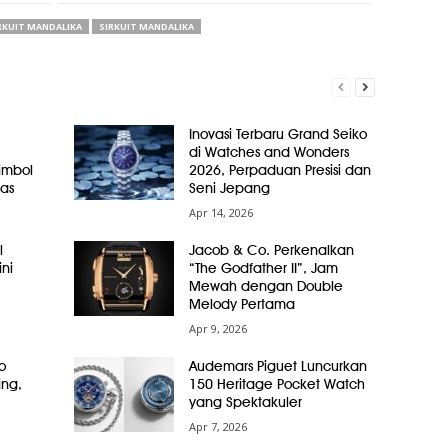
RKUIT MANDALIKA
SIRKUIT MANDALIKA
Inovasi Terbaru Grand Seiko
di Watches and Wonders
Simbol
2026, Perpaduan Presisi dan
as
Seni Jepang
Apr 14, 2026
l
Jacob & Co. Perkenalkan
ni
“The Godfather II”, Jam
Mewah dengan Double
Melody Pertama
Apr 9, 2026
o
Audemars Piguet Luncurkan
ing,
150 Heritage Pocket Watch
yang Spektakuler
Apr 7, 2026