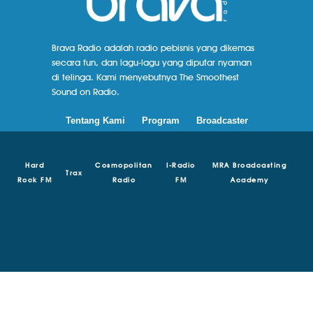
Brava Radio adalah radio pebisnis yang dikemas
secara fun, dan lagu-lagu yang diputar nyaman
di telinga. Kami menyebutnya The Smoothest
Sound on Radio.
Tentang Kami
Program
Broadcaster
Hard
Cosmopolitan
I-Radio
MRA Broadcasting
Trax
Rock FM
Radio
FM
Academy
© Copyright 2018 - 2024 | Brava Radio | MRA Media