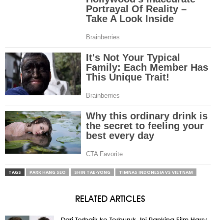
TAGS
PARK HANG SEO
SHIN TAE-YONG
TIMNAS INDONESIA VS VIETNAM
RELATED ARTICLES
Dari Terbaik ke Terburuk, Ini Ranking Film Harry