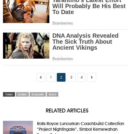
1
2
3
4
TAGS
DUBAI
ESQUIRE
GOLF
RELATED ARTICLES
Rolls-Royce Luncurkan Coachbuild Collection
“Project Nightingale”, Simbol Kemewahan