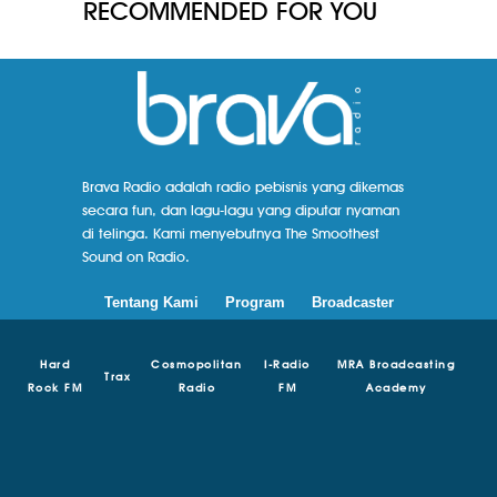
RECOMMENDED FOR YOU
Brava Radio adalah radio pebisnis yang dikemas
secara fun, dan lagu-lagu yang diputar nyaman
di telinga. Kami menyebutnya The Smoothest
Sound on Radio.
Tentang Kami
Program
Broadcaster
Hard
Cosmopolitan
I-Radio
MRA Broadcasting
Trax
Rock FM
Radio
FM
Academy