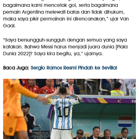
bagaimana kami mencetak gol, serta bagaimana
pemain Argentina melewati batas dan tidak dihukum,
maka saya pikir permainan ini direncanakan,” ujar Van
Gaal.
“Saya bersungguh-sungguh dengan semua yang saya
katakan. Bahwa Messi harus menjadi juara dunia [Piala
Dunia 2022]? Saya kira begitu, ya,” ujarnya.
Baca Juga:
Sergio Ramos Resmi Pindah ke Sevilla!