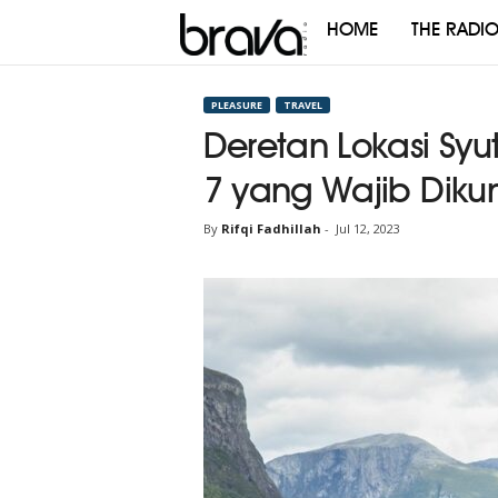
HOME
THE RADI
Brava
Radio
PLEASURE
TRAVEL
Deretan Lokasi Syut
7 yang Wajib Diku
By
Rifqi Fadhillah
-
Jul 12, 2023