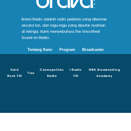
Brava Radio adalah radio pebisnis yang dikemas
secara fun, dan lagu-lagu yang diputar nyaman
di telinga. Kami menyebutnya The Smoothest
Sound on Radio.
Tentang Kami
Program
Broadcaster
Hard
Cosmopolitan
I-Radio
MRA Broadcasting
Trax
Rock FM
Radio
FM
Academy
© Copyright 2018 - 2024 | Brava Radio | MRA Media