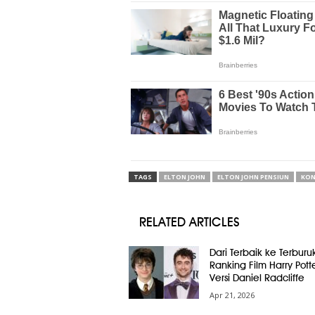
TAGS
ELTON JOHN
ELTON JOHN PENSIUN
KON
RELATED ARTICLES
Dari Terbaik ke Terburuk
Ranking Film Harry Pott
Versi Daniel Radcliffe
Apr 21, 2026