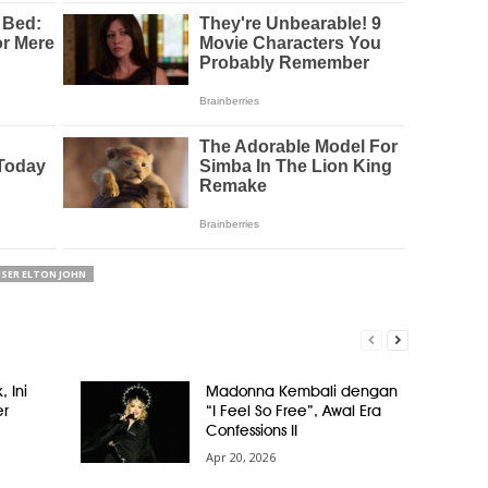
SER ELTON JOHN
, Ini
Madonna Kembali dengan
er
“I Feel So Free”, Awal Era
Confessions II
Apr 20, 2026