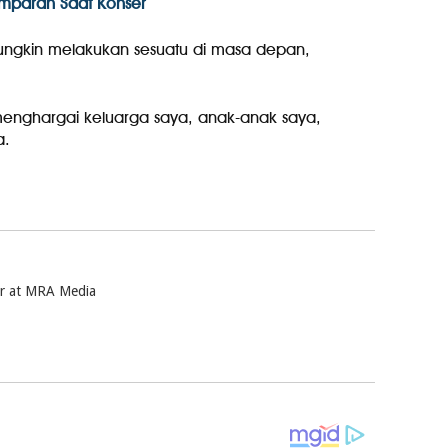
emparan Saat Konser
 mungkin melakukan sesuatu di masa depan,
 menghargai keluarga saya, anak-anak saya,
a.
ter at MRA Media