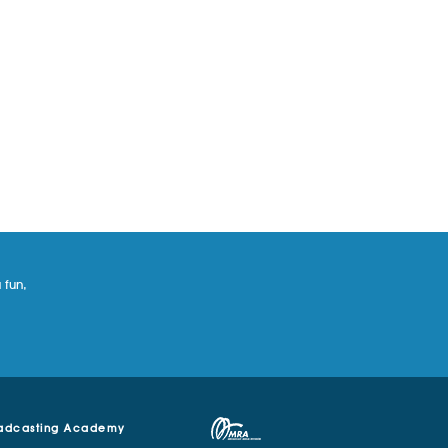
 fun,
adcasting Academy