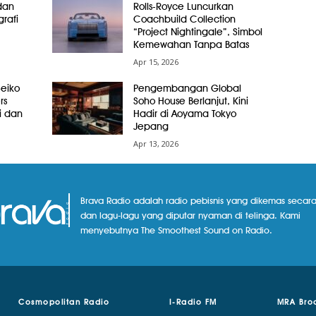
dan
Rolls-Royce Luncurkan
grafi
Coachbuild Collection
“Project Nightingale”, Simbol
Kemewahan Tanpa Batas
Apr 15, 2026
Seiko
Pengembangan Global
rs
Soho House Berlanjut, Kini
i dan
Hadir di Aoyama Tokyo
Jepang
Apr 13, 2026
Brava Radio adalah radio pebisnis yang dikemas secara
dan lagu-lagu yang diputar nyaman di telinga. Kami
menyebutnya The Smoothest Sound on Radio.
Cosmopolitan Radio
I-Radio FM
MRA Bro