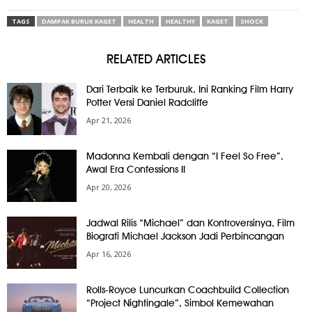
TAGS
DAMPAK BURUK KAGET
HEALTH
HEALTHY
KAGET
SHOCK
RELATED ARTICLES
Dari Terbaik ke Terburuk, Ini Ranking Film Harry
Potter Versi Daniel Radcliffe
Apr 21, 2026
Madonna Kembali dengan “I Feel So Free”,
Awal Era Confessions II
Apr 20, 2026
Jadwal Rilis “Michael” dan Kontroversinya, Film
Biografi Michael Jackson Jadi Perbincangan
Apr 16, 2026
Rolls-Royce Luncurkan Coachbuild Collection
“Project Nightingale”, Simbol Kemewahan