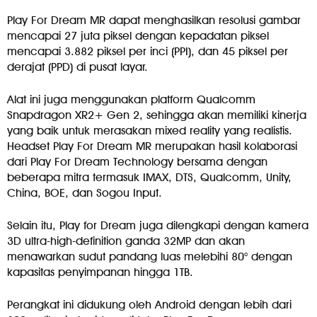
Play For Dream MR dapat menghasilkan resolusi gambar
mencapai 27 juta piksel dengan kepadatan piksel
mencapai 3.882 piksel per inci (PPI), dan 45 piksel per
derajat (PPD) di pusat layar.
Alat ini juga menggunakan platform Qualcomm
Snapdragon XR2+ Gen 2, sehingga akan memiliki kinerja
yang baik untuk merasakan mixed reality yang realistis.
Headset Play For Dream MR merupakan hasil kolaborasi
dari Play For Dream Technology bersama dengan
beberapa mitra termasuk IMAX, DTS, Qualcomm, Unity,
China, BOE, dan Sogou Input.
Selain itu, Play for Dream juga dilengkapi dengan kamera
3D ultra-high-definition ganda 32MP dan akan
menawarkan sudut pandang luas melebihi 80
° dengan
kapasitas penyimpanan hingga 1TB.
Perangkat ini didukung oleh Android dengan lebih dari