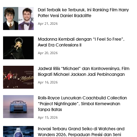
Dari Terbaik ke Terburuk, Ini Ranking Film Harry
Potter Versi Daniel Radcliffe
Apr 21, 2026
Madonna Kembali dengan “I Feel So Free”,
Awal Era Confessions II
Apr 20, 2026
Jadwal Rilis “Michael” dan Kontroversinya, Film
Biografi Michael Jackson Jadi Perbincangan
Apr 16, 2026
Rolls-Royce Luncurkan Coachbuild Collection
“Project Nightingale”, Simbol Kemewahan
Tanpa Batas
Apr 15, 2026
Inovasi Terbaru Grand Seiko di Watches and
Wonders 2026, Perpaduan Presisi dan Seni