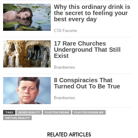
TAGS
MIXED REALITY
PLAY FOR DREAM
PLAY FOR DREAM MR
VIRTUAL REALITY
RELATED ARTICLES