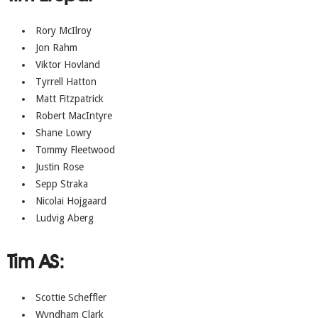
Rory McIlroy
Jon Rahm
Viktor Hovland
Tyrrell Hatton
Matt Fitzpatrick
Robert MacIntyre
Shane Lowry
Tommy Fleetwood
Justin Rose
Sepp Straka
Nicolai Hojgaard
Ludvig Aberg
Tim AS:
Scottie Scheffler
Wyndham Clark