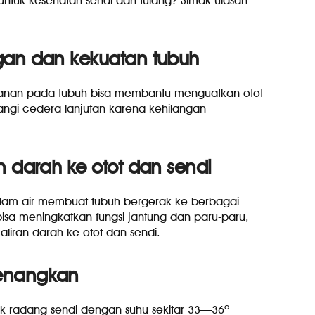
 untuk kesehatan sendi dan tulang? Simak ulasan
gan dan kekuatan tubuh
anan pada tubuh bisa membantu menguatkan otot
angi cedera lanjutan karena kehilangan
n darah ke otot dan sendi
alam air membuat tubuh bergerak ke berbagai
 bisa meningkatkan fungsi jantung dan paru-paru,
iran darah ke otot dan sendi.
nenangkan
uk radang sendi dengan suhu sekitar 33—36º