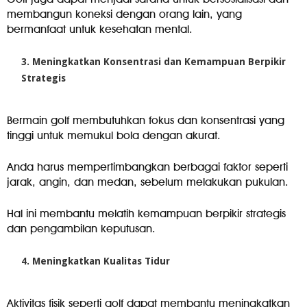
membangun koneksi dengan orang lain, yang
bermanfaat untuk kesehatan mental.
Meningkatkan Konsentrasi dan Kemampuan Berpikir
Strategis
Bermain golf membutuhkan fokus dan konsentrasi yang
tinggi untuk memukul bola dengan akurat.
Anda harus mempertimbangkan berbagai faktor seperti
jarak, angin, dan medan, sebelum melakukan pukulan.
Hal ini membantu melatih kemampuan berpikir strategis
dan pengambilan keputusan.
Meningkatkan Kualitas Tidur
Aktivitas fisik seperti golf dapat membantu meningkatkan