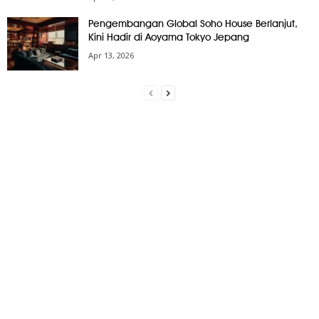
Pengembangan Global Soho House Berlanjut,
Kini Hadir di Aoyama Tokyo Jepang
Apr 13, 2026