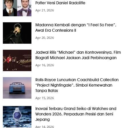
Potter Versi Daniel Radcliffe
Apr 21, 2026
Madonna Kembali dengan “I Feel So Free”,
Awal Era Confessions II
Apr 20, 2026
Jadwal Rilis “Michael” dan Kontroversinya, Film
Biografi Michael Jackson Jadi Perbincangan
Apr 16, 2026
Rolls-Royce Luncurkan Coachbuild Collection
“Project Nightingale”, Simbol Kemewahan
Tanpa Batas
Apr 15, 2026
Inovasi Terbaru Grand Seiko di Watches and
Wonders 2026, Perpaduan Presisi dan Seni
Jepang
Apr 14, 2026