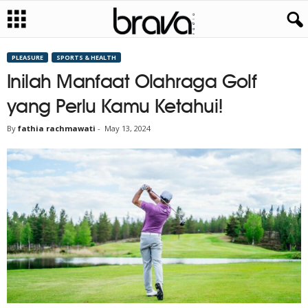
PLEASURE
SPORTS & HEALTH
Inilah Manfaat Olahraga Golf
yang Perlu Kamu Ketahui!
By
fathia rachmawati
-
May 13, 2024