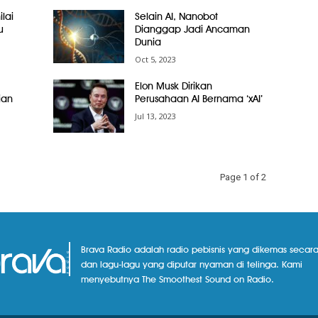
lai
Selain AI, Nanobot
u
Dianggap Jadi Ancaman
Dunia
Oct 5, 2023
Elon Musk Dirikan
ian
Perusahaan AI Bernama ‘xAI’
Jul 13, 2023
Page 1 of 2
Brava Radio adalah radio pebisnis yang dikemas secara
dan lagu-lagu yang diputar nyaman di telinga. Kami
menyebutnya The Smoothest Sound on Radio.