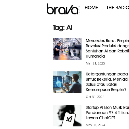
HOME
THE RADI
Brava
Radio
Tag: AI
Mercedes-Benz, Pimpin
Revolusi Produksi deng
Sentuhan AI dan Robot
Humanoid
Mar 21, 2025
Ketergantungan pada 
Untuk Bekerja, Menjadi
Solusi atau Batasi
Kemampuan Berpikir?
Oct 31, 2024
Startup AI Elon Musk Ra
Pendanaan 97,4 Triliun,
Lawan ChatGPT
May 31, 2024