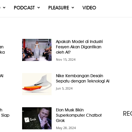
O
PODCAST
PLEASURE
VIDEO
Apakah Model di Industri
an
Fesyen Akan Digantikan
ika
oleh AI?
Nov 15, 2024
AI
Nike Kembangan Desain
Sepatu dengan Teknologi AI
Jun 5, 2024
ih
Elon Musk Bikin
RE
 Siap
Superkomputer Chatbot
Grok
May 28, 2024