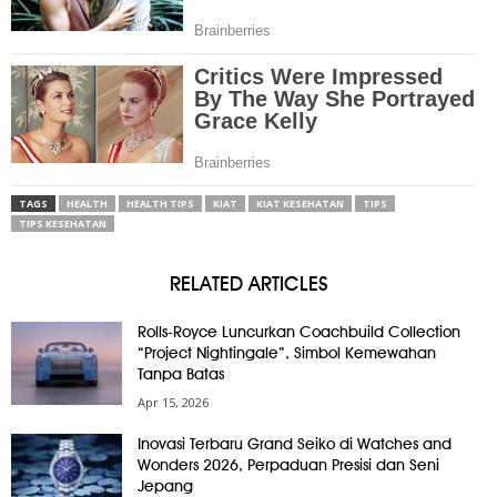
TAGS
HEALTH
HEALTH TIPS
KIAT
KIAT KESEHATAN
TIPS
TIPS KESEHATAN
RELATED ARTICLES
Rolls-Royce Luncurkan Coachbuild Collection
“Project Nightingale”, Simbol Kemewahan
Tanpa Batas
Apr 15, 2026
Inovasi Terbaru Grand Seiko di Watches and
Wonders 2026, Perpaduan Presisi dan Seni
Jepang