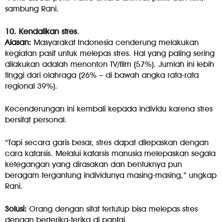
sambung Rani.
10. Kendalikan stres
.
Alasan:
Masyarakat Indonesia cenderung melakukan
kegiatan pasif untuk melepas stres. Hal yang paling sering
dilakukan adalah menonton TV/film (57%). Jumlah ini lebih
tinggi dari olahraga (26% – di bawah angka rata-rata
regional 39%).
Kecenderungan ini kembali kepada individu karena stres
bersifat personal.
“Tapi secara garis besar, stres dapat dilepaskan dengan
cara katarsis. Melalui katarsis manusia melepaskan segala
ketegangan yang dirasakan dan bentuknya pun
beragam tergantung individunya masing-masing,” ungkap
Rani.
Solusi:
Orang dengan sifat tertutup bisa melepas stres
dengan berterika-terika di pantai.