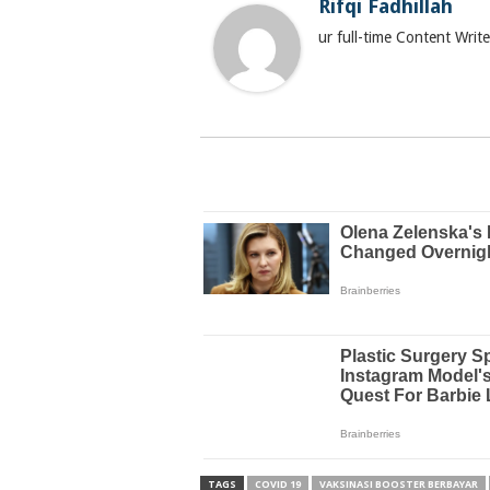
Rifqi Fadhillah
ur full-time Content Wri
TAGS
COVID 19
VAKSINASI BOOSTER BERBAYAR