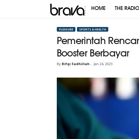
HOME
THE RADI
Brava
Radio
PLEASURE
SPORTS & HEALTH
Pemerintah Renca
Booster Berbayar
By
Rifqi Fadhillah
-
Jan 24, 2023