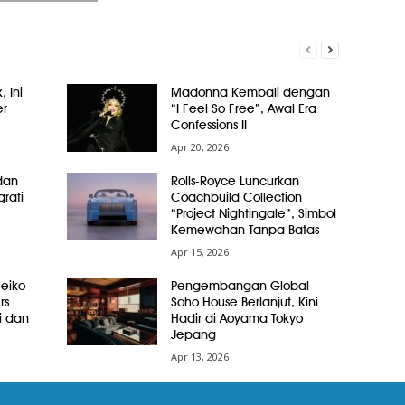
, Ini
Madonna Kembali dengan
er
“I Feel So Free”, Awal Era
Confessions II
Apr 20, 2026
dan
Rolls-Royce Luncurkan
grafi
Coachbuild Collection
“Project Nightingale”, Simbol
Kemewahan Tanpa Batas
Apr 15, 2026
Seiko
Pengembangan Global
rs
Soho House Berlanjut, Kini
i dan
Hadir di Aoyama Tokyo
Jepang
Apr 13, 2026